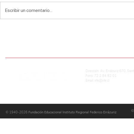
Escribir un comentario...
Premiación ACLE
Premiación
Lectores
ADMISIÓN ESCOLAR
CALIFICACIONES EN LÍNEA
REG. DE CONVIVENCIA ESCOLAR
P
Dirección: Av. Errázuriz 670, San
Fono: 72 2 84 82 01
Email:
irfe@irfe.cl
©
© 1940-2026
Fundación Educacional Instituto Regional Federico Errázuriz