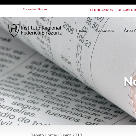
Encuesta UAndes
CERTIFICADOS
DOCUMENT
Inicio
Nosotros
Área 
N
Renato Lorca
13 sept 2018