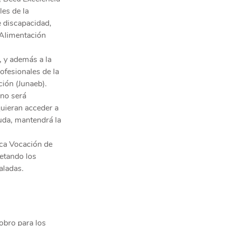
es de la 
 discapacidad, 
 Alimentación 
 y además a la 
fesionales de la 
ción (Junaeb).
no será 
uieran acceder a 
yuda, mantendrá la 
eca Vocación de 
etando los 
aladas.
obro para los 