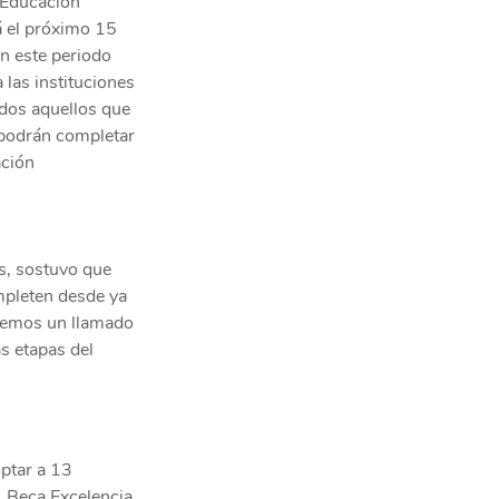
 Educación 
á el próximo 15 
n este periodo 
 las instituciones 
dos aquellos que 
 podrán completar 
ción 
s, sostuvo que 
pleten desde ya 
acemos un llamado 
s etapas del 
ptar a 13 
, Beca Excelencia 