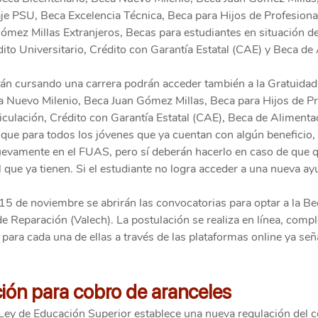
e PSU, Beca Excelencia Técnica, Beca para Hijos de Profesional
mez Millas Extranjeros, Becas para estudiantes en situación de
ito Universitario, Crédito con Garantía Estatal (CAE) y Beca de
tán cursando una carrera podrán acceder también a la Gratuidad,
 Nuevo Milenio, Beca Juan Gómez Millas, Beca para Hijos de Pro
culación, Crédito con Garantía Estatal (CAE), Beca de Alimenta
que para todos los jóvenes que ya cuentan con algún beneficio, 
uevamente en el FUAS, pero sí deberán hacerlo en caso de que q
l que ya tienen. Si el estudiante no logra acceder a una nueva a
l 15 de noviembre se abrirán las convocatorias para optar a la B
de Reparación (Valech). La postulación se realiza en línea, compl
 para cada una de ellas a través de las plataformas online ya señ
ión para cobro de aranceles
a Ley de Educación Superior establece una nueva regulación del c