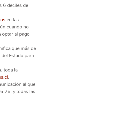
s 6 deciles de 
dos
 en las 
 aún cuando no 
 optar al pago 
nifica que más de 
 del Estado para 
, toda la 
s.cl
.
municación al que 
6 26, y todas las 