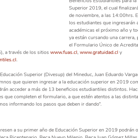
Beneficios Estudiantiles para la
Superior 2019, el cual finalizar
de noviembre, a las 14:00hrs. E
los estudiantes que ingresarán a
académicas el próximo año y to
ya están cursando una carrera,
el Formulario Único de Acredita
a través de los sitios 
www.fuas.cl
, 
www.gratuidad.cl
 y 
tiles.cl
.
de Educación Superior (Divesup) del Mineduc, Juan Eduardo Varga
mnos que quieren ingresar a la educación superior en 2019 com
drán acceder a más de 13 beneficios estudiantiles distintos. H
s que completen el formulario, a que estén atentos a las distinta
emos informando los pasos que deben ir dando”.
gresen a su primer año de Educación Superior en 2019 podrán o
 Beca Bicentenario, Beca Nuevo Milenio, Beca Juan Gómez Millas