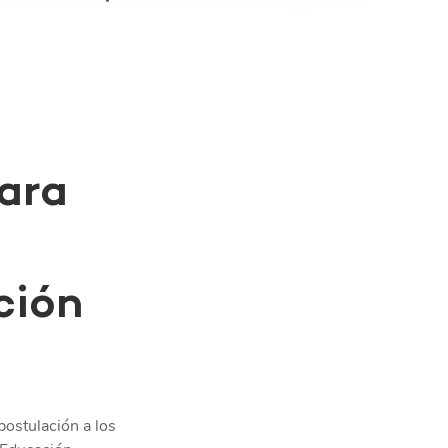
ara 
ción 
postulación a los 