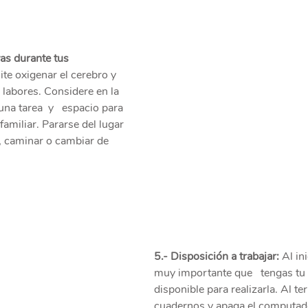
as durante tus   
ite oxigenar el cerebro y 
 labores. Considere en la  
una tarea  y   espacio para 
amiliar. Pararse del lugar 
a, caminar o cambiar de 
5.- Disposición a trabajar:
 Al in
muy importante que   tengas tu
disponible para realizarla. Al ter
cuadernos y apaga el computado