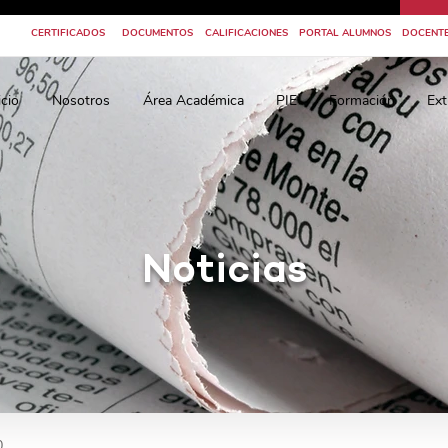
CERTIFICADOS
DOCUMENTOS
CALIFICACIONES
PORTAL ALUMNOS
DOCENT
icio
Nosotros
Área Académica
PIE
Formación
Ext
Noticias
0