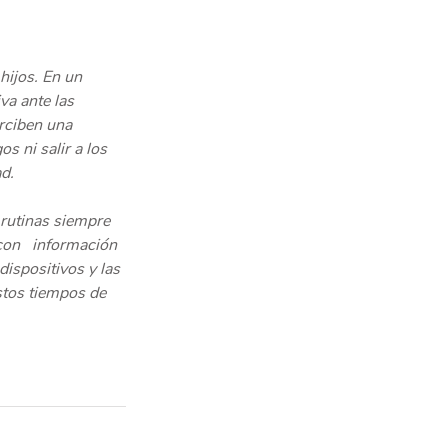
hijos. En un 
a ante las   
rciben una 
s ni salir a los 
d.
rutinas siempre 
on   información 
ispositivos y las 
estos tiempos de 