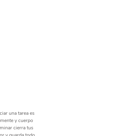
iciar una tarea es 
 mente y cuerpo 
minar cierra tus   
r y guarda todo. 