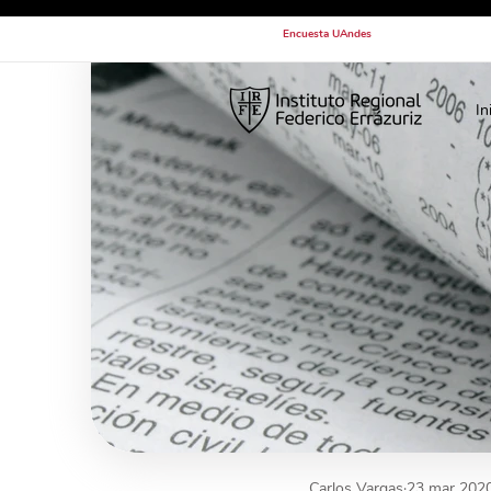
Encuesta UAndes
In
Carlos Vargas
23 mar 202