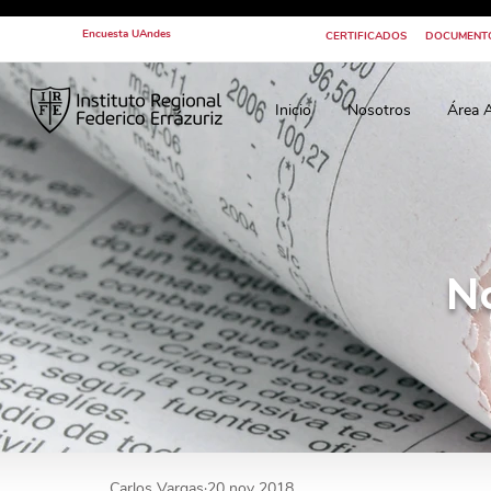
Encuesta UAndes
CERTIFICADOS
DOCUMENT
Inicio
Nosotros
Área 
N
Carlos Vargas
20 nov 2018