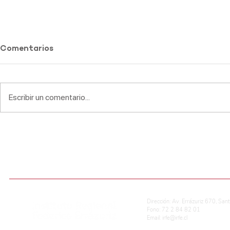
Comentarios
Escribir un comentario...
Premiación ACLE
Premiación
Lectores
ADMISIÓN ESCOLAR
CALIFICACIONES EN LÍNEA
REG. DE CONVIVENCIA ESCOLAR
P
Dirección: Av. Errázuriz 670, San
Fono: 72 2 84 82 01
Email:
irfe@irfe.cl