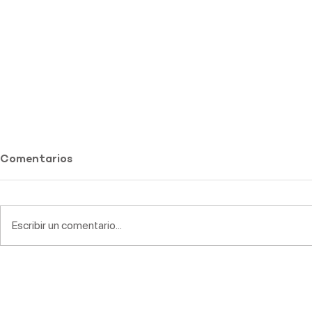
Comentarios
Escribir un comentario...
Ciencias: revista "La Nota
XV Congres
Verde"
Explora rea
Pichilemu