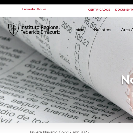
Encuesta UAndes
CERTIFICADOS
DOCUMENT
Inicio
Nosotros
Área 
N
Javiera Navarro Cox
12 abr 2022