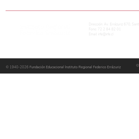
ADMISIÓN ESCOLAR
CALIFICACIONES EN LÍNEA
REG. DE CONVIVENCIA ESCOLAR
P
Dirección: Av. Errázuriz 670, San
Fono: 72 2 84 82 01
Email:
irfe@irfe.cl
©
© 1940-2026
Fundación Educacional Instituto Regional Federico Errázuriz