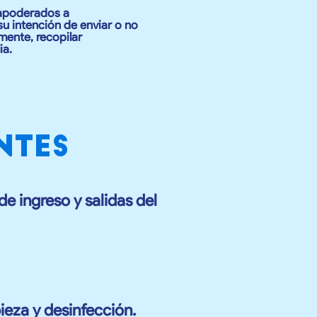
 apoderados a
u intención de enviar o no
mente, recopilar
ia.
NTES
e ingreso y salidas del
ieza y desinfección.