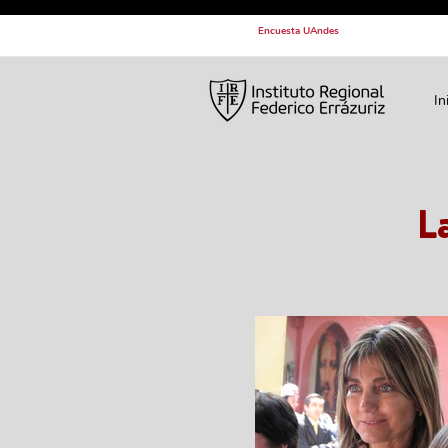
Encuesta UAndes
In
L