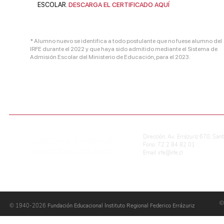
ESCOLAR.
DESCARGA EL CERTIFICADO AQUÍ
* Alumno nuevo se identifica a todo postulante que no fuese alumno del
IRFE durante el 2022 y que haya sido admitido mediante el Sistema de
Admisión Escolar del Ministerio de Educación, para el 2023.
ADMISIÓN ESCOLAR
CALIFICACIONES EN LÍNEA
REG. DE CONVIVENCIA ESCOLAR
P
Dirección: Av. Errázuriz 670, San
Fono: 72 2 84 82 01
Email:
irfe@irfe.cl
©
© 1940-2026
Fundación Educacional Instituto Regional Federico Errázuriz