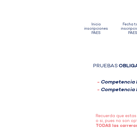
29
1
Junio
Agos
Inicio
Fecha t
inscripciones
inscripc
PAES
PAE
PRUEBAS
OBLIG
-
Competencia 
-
Competencia 
Recuerda que estas 
o si, pues no son op
TODAS las carreras