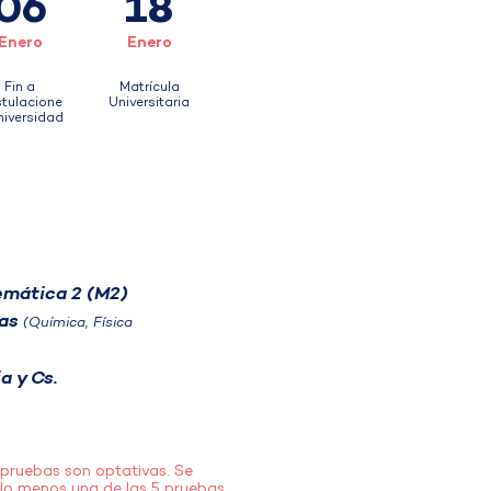
06
18
Enero
Enero
Fin a
Matrícula
tulacione
Universitaria
niversidad
mática 2 (M2)
ias
(Química, Física
a y Cs.
pruebas son optativas. Se
 lo menos una de las 5 pruebas