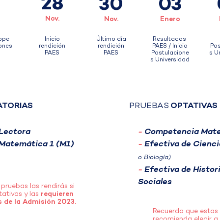
0
28
30
03
.
Nov.
Nov.
Enero
ope
Inicio
Último día
Resultados
iones
rendición
rendición
PAES / Inicio
Pos
S
PAES
PAES
Postulacione
s U
s Universidad
ATORIAS
PRUEBAS
OPTATIVAS
Lectora
-
Competencia Mate
Matemática 1 (M1)
-
Efectiva de Cienc
o Biología)
-
Efectiva de Histori
Sociales
pruebas las rendirás si
tativas y las
requieren
 de la Admisión 2023.
Recuerda que estas 
recomienda elegir a