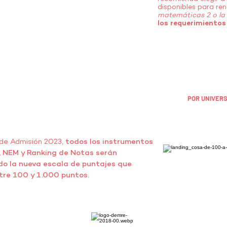
disponibles para ren
matemáticas 2 o la 
los requerimientos 
CARRERAS QUE UTILIZARÁN M2
COMO REQUISITO
OBLIGATORIO PARA ADMISIÓN 2023
POR UNIVER
 de Admisión 2023,
todos los instrumentos
, NEM y Ranking de Notas serán
do la nueva escala de puntajes que
tre 100 y 1.000 puntos.