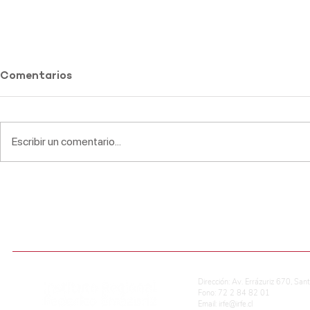
Comentarios
Escribir un comentario...
Encuesta Ciudadana:
Nómina Ben
Elecciones Presidenciales
2025
Chile 2025
ADMISIÓN ESCOLAR
CALIFICACIONES EN LÍNEA
REG. DE CONVIVENCIA ESCOLAR
P
Dirección: Av. Errázuriz 670, San
Fono: 72 2 84 82 01
Email:
irfe@irfe.cl