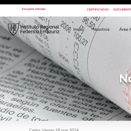
Encuesta UAndes
CERTIFICADOS
DOCUMENT
Inicio
Nosotros
Área 
N
Carlos Vargas
18 mar 2024