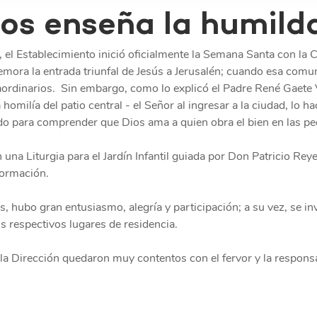
os enseña la humild
l, el Establecimiento inició oficialmente la Semana Santa con la
ra la entrada triunfal de Jesús a Jerusalén; cuando esa comu
ordinarios.  Sin embargo, como lo explicó el Padre René Gaete 
 homilía del patio central - el Señor al ingresar a la ciudad, lo h
do para comprender que Dios ama a quien obra el bien en las p
 una Liturgia para el Jardín Infantil guiada por Don Patricio Rey
Formación.
, hubo gran entusiasmo, alegría y participación; a su vez, se inv
us respectivos lugares de residencia.
la Dirección quedaron muy contentos con el fervor y la responsa