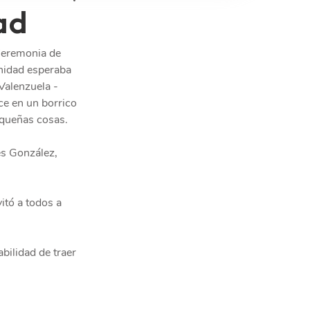
ad
 Ceremonia de 
nidad esperaba 
Valenzuela - 
ace en un borrico 
equeñas cosas.
es González, 
itó a todos a 
bilidad de traer 