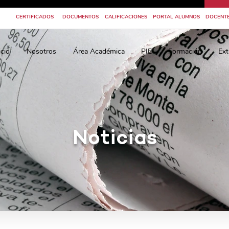
CERTIFICADOS
DOCUMENTOS
CALIFICACIONES
PORTAL ALUMNOS
DOCENT
icio
Nosotros
Área Académica
PIE
Formación
Ext
Noticias