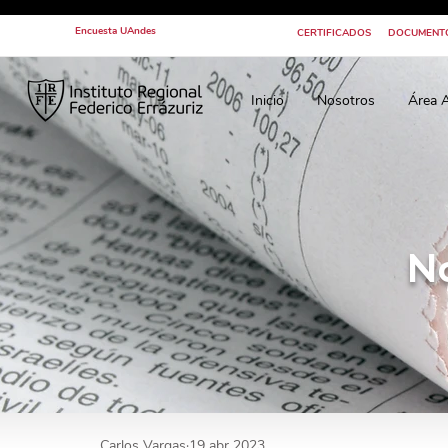
Encuesta UAndes
CERTIFICADOS
DOCUMENT
Inicio
Nosotros
Área 
N
Carlos Vargas
19 abr 2023