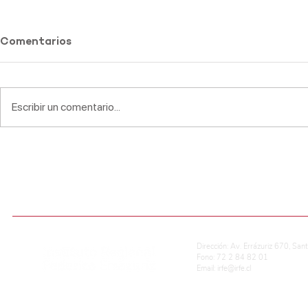
Comentarios
Escribir un comentario...
Actividades pastorales de
Lecturas C
fin de Año 2019
2020
ADMISIÓN ESCOLAR
CALIFICACIONES EN LÍNEA
REG. DE CONVIVENCIA ESCOLAR
P
Dirección: Av. Errázuriz 670, San
Fono: 72 2 84 82 01
Email:
irfe@irfe.cl