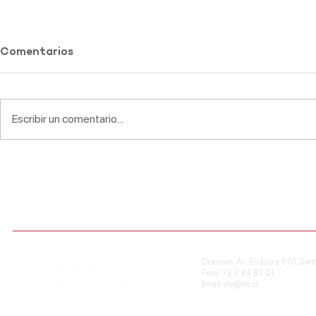
Comentarios
Escribir un comentario...
Actividades pastorales de
Lecturas C
fin de Año 2019
2020
ADMISIÓN ESCOLAR
CALIFICACIONES EN LÍNEA
REG. DE CONVIVENCIA ESCOLAR
P
Dirección: Av. Errázuriz 670, San
Fono: 72 2 84 82 01
Email:
irfe@irfe.cl