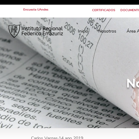
Encuesta UAndes
CERTIFICADOS
DOCUMENT
Inicio
Nosotros
Área 
N
Carlos Vargas
14 ago 2019