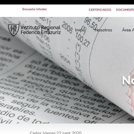
Encuesta UAndes
CERTIFICADOS
DOCUMENT
Inicio
Nosotros
Área 
N
Carlos Vargas
22 sept 2020