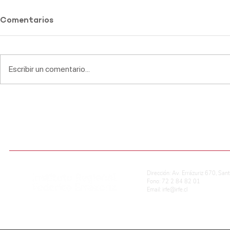
Comentarios
Escribir un comentario...
IRFE destaca en Torneo de
Entrega Ca
Debate Interescolar
Viernes 11
ADMISIÓN ESCOLAR
CALIFICACIONES EN LÍNEA
REG. DE CONVIVENCIA ESCOLAR
P
Dirección: Av. Errázuriz 670, San
Fono: 72 2 84 82 01
Email:
irfe@irfe.cl