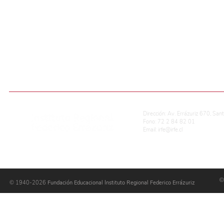
Actividades pastorales de
Lecturas C
fin de Año 2019
2020
ADMISIÓN ESCOLAR
CALIFICACIONES EN LÍNEA
REG. DE CONVIVENCIA ESCOLAR
P
Dirección: Av. Errázuriz 670, San
Fono: 72 2 84 82 01
Email:
irfe@irfe.cl
©
© 1940-2026
Fundación Educacional Instituto Regional Federico Errázuriz