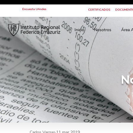
Encuesta UAndes
CERTIFICADOS
DOCUMENT
Inicio
Nosotros
Área 
N
Carlos Vargas
11 mar 2019