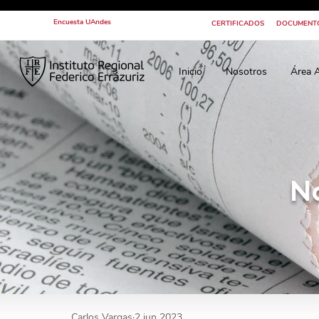
Encuesta UAndes
CERTIFICADOS
DOCUMENT
Inicio
Nosotros
Área 
N
Carlos Vargas
2 jun 2023