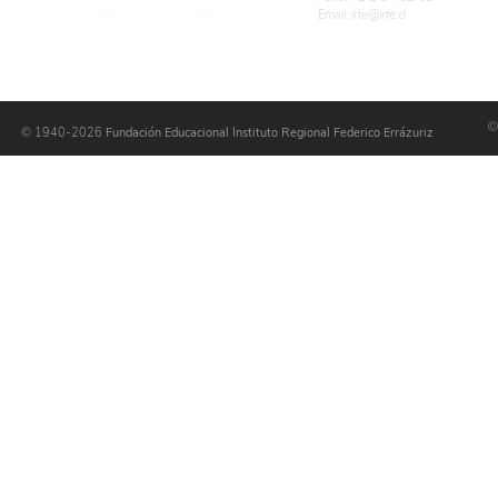
Email:
irfe@irfe.cl
©
© 1940-2026
Fundación Educacional Instituto Regional Federico Errázuriz