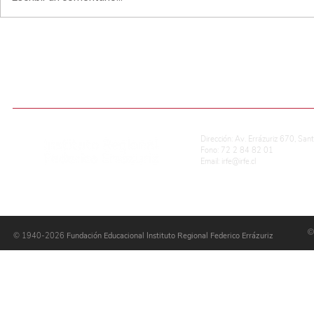
Ciencias: revista "La Nota
XV Congres
Verde"
Explora rea
Pichilemu
ADMISIÓN ESCOLAR
CALIFICACIONES EN LÍNEA
REG. DE CONVIVENCIA ESCOLAR
P
Dirección: Av. Errázuriz 670, San
Fono: 72 2 84 82 01
Email:
irfe@irfe.cl
©
© 1940-2026
Fundación Educacional Instituto Regional Federico Errázuriz