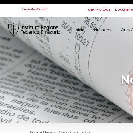
Encuesta UAndes
CERTIFICADOS
DOCUMENT
Inicio
Nosotros
Área 
N
Javiera Navarro Cox
22 mar 2022